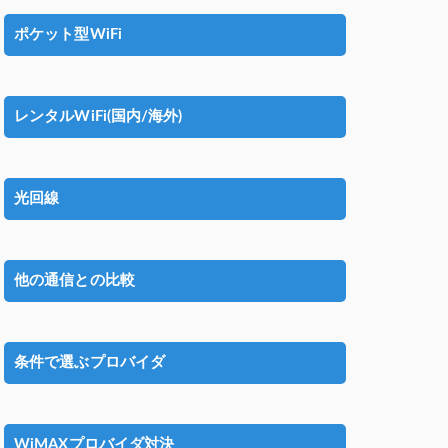
ポケット型WiFi
レンタルWiFi(国内/海外)
光回線
他の通信との比較
条件で選ぶプロバイダ
WiMAXプロバイダ対決