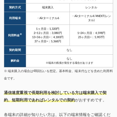
契約方式
端末購入
レンタル
・Airターミナル4/4NEXT(レン
利用端末
・Airターミナル6
タル)
1ヶ月目：1,320円
2~12ヶ月目：3,080円
1~24ヶ月目：4,598円
※
利用料金
13~36ヶ月目~：4,180円
25ヶ月目~：5,907円
37ヶ月目~：5,368円
契約期間
なし
なし
解約金
※端末の残債が発生する場合があります
※ 端末購入の場合は48回払いを想定。基本料金、端末代などを含めた利用料
金です。
通信速度重視で長期利用を検討している方は端末購入で契
約、短期利用であればレンタルでの契約
がおすすめです。
各端末の詳細が知りたい方は、以下の端末情報をご確認くだ