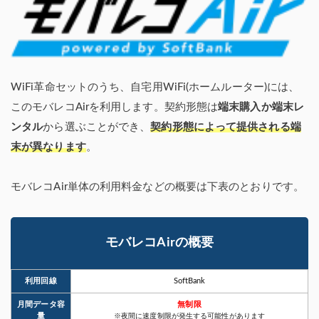
WiFi革命セットのうち、自宅用WiFi(ホームルーター)には、
このモバレコAirを利用します。契約形態は
端末購入か端末レ
ンタル
から選ぶことができ、
契約形態によって提供される端
末が異なります
。
モバレコAir単体の利用料金などの概要は下表のとおりです。
モバレコAirの概要
利用回線
SoftBank
月間データ容
無制限
量
※夜間に速度制限が発生する可能性があります