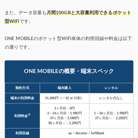
また、データ容量も
月間100GBと大容量利用できるポケット
型WiFi
です。
ONE MOBILEのポケット型WiFi単体の利用回線や料金は以下
の通りです。
ONE MOBILEの概要・端末スペック
契約方式
端末購入
レンタル
端末の利用料金
31,680円（一括 or 分割）
レンタル代なし
1ヶ月目：0円
2～36ヶ月目：1,980円
1～36ヶ月目：1,980円
※
利用料金
37ヶ月目：3,080円
37ヶ月目～：2,200円
38ヶ月目～：2,200円
利用回線
au / docomo / SoftBank