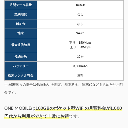
月間データ容量
100GB
契約期間
なし
解約金
なし
端末
NA-01
下り：150Mbps
最大通信速度
上り：50Mbps
接続台数
10台
バッテリー
3,500mAh
端末レンタル料金
無料
※ 端末購入の場合は48回払いを想定。基本料金、端末代などを含めた利用料
金です。
ONE MOBILEは
100GBのポケット型WiFiの月額料金が1,000
円代から利用ができて非常にお得
です。