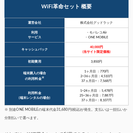
WiFi革命セット 概要
運営会社
株式会社グッドラック
利用
・モバレコAir
サービス
・ONE MOBILE
40,000円
キャッシュバック
(当サイト限定価格)
初期費用
3,850円
1ヶ月目 ：770円
端末購入の場合
2~36ヶ月目：4,510円
※
の利用料金
37ヵ月目~：7,568円
1~24ヶ月目 ：5,478円
利用料金
25~36ヶ月目：7,887円
(端末レンタルの場合)
37ヶ月目~：8,107円
※ 別途ONE MOBILEの端末代金31,680円(税込)が発生。支払いは一括払いか
分割払いで選べます。