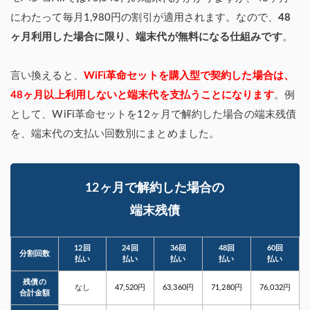
にわたって毎月1,980円の割引が適用されます。なので、
48
ヶ月利用した場合に限り、端末代が無料になる仕組みです
。
言い換えると、
WiFi革命セットを購入型で契約した場合は、
48ヶ月以上利用しないと端末代を支払うことになります
。例
として、WiFi革命セットを12ヶ月で解約した場合の端末残債
を、端末代の支払い回数別にまとめました。
12ヶ月で解約した場合の
端末残債
12回
24回
36回
48回
60回
分割回数
払い
払い
払い
払い
払い
残債の
なし
47,520円
63,360円
71,280円
76,032円
合計金額