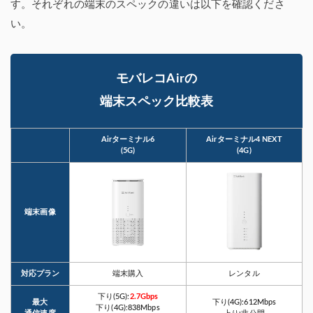
す。それぞれの端末のスペックの違いは以下を確認くださ
い。
モバレコAirの
端末スペック比較表
Airターミナル6
Airターミナル4 NEXT
(5G)
(4G)
端末画像
対応プラン
端末購入
レンタル
下り(5G):
2.7Gbps
最大
下り(4G):612Mbps
下り(4G):838Mbps