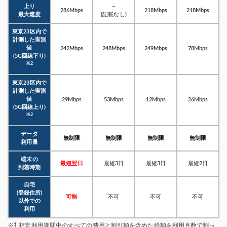
上り
–
286Mbps
218Mbps
218Mbps
最大速度
(記載なし)
東京23区内で
計測した実測
値
242Mbps
248Mbps
249Mbps
78Mbps
(5G回線下り)
※2
東京23区内で
計測した実測
値
29Mbps
53Mbps
12Mbps
26Mbps
(5G回線上り)
※2
データ
無制限
無制限
無制限
無制限
利用量
端末の
最短翌日
最短3日
最短3日
最短2日
到着時期
自宅
(登録住所)
可能
不可
不可
不可
以外での
利用
※1 想定利用期間中のすべての費用と割引額を含めた総額を利用月数で割っ