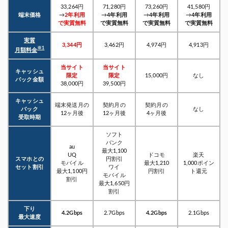
33,264円
71,280円
73,260円
41,580円
端末価格
→
2年利用
→
4年利用
→
4年利用
→
4年利用
で
実質無料
で
実質無料
で
実質無料
で
実質無料
実質
3,344円
3,462円
4,974円
4,913円
※1
月額料金
当サイト
当サイト
キャッシュ
限定
限定
15,000円
なし
バック
金額
38,000円
39,500円
キャッシュ
端末発送月の
契約月の
契約月の
バック
なし
12ヶ月後
12ヶ月後
4ヶ月後
受取時期
ソフト
バンク
au
最大1,100
UQ
ドコモ
楽天
スマホとの
円割引
モバイル
最大1,210
1,000ポイン
セット割引
ワイ
最大1,100円
円割引
ト還元
モバイル
割引
最大1,650円
割引
下り
4.2Gbps
2.7Gbps
4.2Gbps
2.1Gbps
最大速度