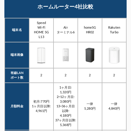
ホームルーター4社比較
Speed
Wi-Fi
Air
home5G
Rakuten
端末名
HOME 5G
ターミナル6
HR02
Turbo
L13
端末画像
有線LAN
2
2
2
2
ポート数
1ヶ月目:
1,320円
2~12ヶ月目:
初月:770円
3,080円
一律
一律
月額料金
1ヶ月目以降:
13~36ヶ月目
5,280円
4,840円
4,961円
以降:
4,180円
37ヶ月目以降:
5,368円