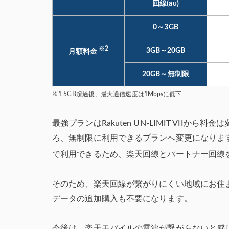
回線(au)
0～3GB
※2
3GB～20GB
月額料金
20GB～無制限
※1 5GB超過後、最大通信速度は1Mbpsに低下
最強プランはRakuten UN-LIMIT VIIから料
ろ、無制限に利用できるプランへ変更になりま
で利用できるため、楽天回線とパートナー回線
そのため、楽天回線が繋がりにくい地域にお住
データの追加購入も不要になります。
今後は、楽天モバイルの電波が繋がらないと感