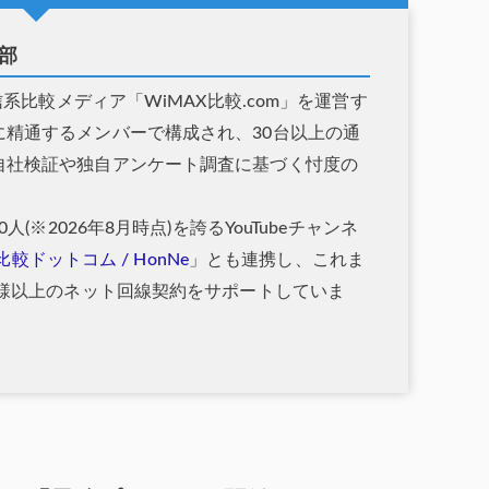
集部
通信系比較メディア「WiMAX比較.com」を運営す
に精通するメンバーで構成され、30台以上の通
自社検証や独自アンケート調査に基づく忖度の
人(※2026年8月時点)を誇るYouTubeチャンネ
X比較ドットコム / HonNe
」とも連携し、これま
名様以上のネット回線契約をサポートしていま