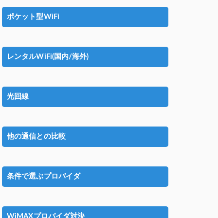
ポケット型WiFi
レンタルWiFi(国内/海外)
光回線
他の通信との比較
条件で選ぶプロバイダ
WiMAXプロバイダ対決