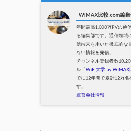
WiMAX比較.com編
年間最高1,000万PVの
る編集部です。通信領域
信端末を用いた徹底的な
ない情報を発信。
チャンネル登録者数10,200
ル「
WiFi大学 by WiMA
でに12年間で累計12万
す。
運営会社情報