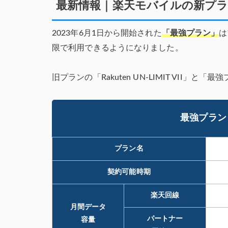
最新情報｜楽天モバイルの新プ
2023年6月1日から開始された
「最強プラン」
は
限で
利用できるようになりました。
旧プランの「Rakuten UN-LIMIT VII」
最強プラン
プラン名
契約可能時期
楽天回線
月間
データ
パートナー
容量