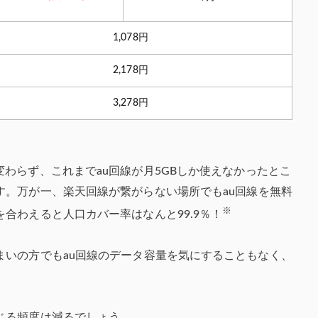
1,078円
2,178円
3,278円
金は変わらず、
これまでau回線が月5GBしか使えなかったとこ
す。
万が一、楽天回線が繋がらない場所でもau回線を無料
※
を合わえると
人口カバー率はなんと99.9％！
まいの方でもau回線のデータ容量を気にすることもなく、
じる頻度は減るでしょう。