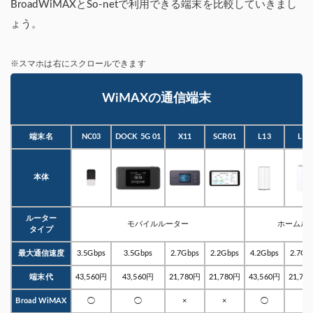
BroadWiMAXとSo-netで利用できる端末を比較していきまし
ょう。
※スマホは右にスクロールできます
WiMAXの通信端末
端末名
NC03
DOCK 5G 01
X11
SCR01
L13
L12
本体
ルーター
モバイルルーター
ホームル
タイプ
最大通信速度
3.5Gbps
3.5Gbps
2.7Gbps
2.2Gbps
4.2Gbps
2.7Gb
端末代
43,560円
43,560円
21,780円
21,780円
43,560円
21,78
Broad WiMAX
◯
◯
×
×
◯
×