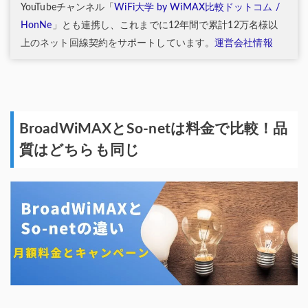
YouTubeチャンネル「
WiFi大学 by WiMAX比較ドットコム /
HonNe
」とも連携し、これまでに12年間で累計12万名様以
上のネット回線契約をサポートしています。
運営会社情報
BroadWiMAXとSo-netは料金で比較！品
質はどちらも同じ