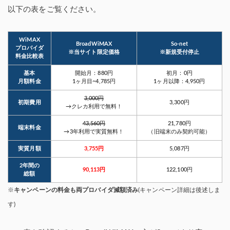
以下の表をご覧ください。
WiMAX
BroadWiMAX
So-net
プロバイダ
※当サイト限定価格
※新規受付停止
料金比較表
基本
開始月：880円
初月：0円
月額料金
1ヶ月目~4,785円
1ヶ月以降：4,950円
3,000円
初期費用
3,300円
→クレカ利用で無料！
43,560円
21,780円
端末料金
→3年利用で実質無料！
（旧端末のみ契約可能）
実質月額
3,755円
5,087円
2年間の
90,113円
122,100円
総額
※
キャンペーンの料金も両プロバイダ減額済み
(キャンペーン詳細は後述しま
す)