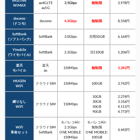
BIGLOBE
au4GLTE
3.5Gbps
無制限
3,978円
WiMAX
au5G
docomo
docomo
4.2Gbps
無制限
8,558円
(ドコモ)
SoftBank
SoftBank
3.0Gbps
月間50GB
6,164円
(ソフトバンク)
Y!mobile
SoftBank
2.2Gbps
3日10GB
5,206円
(ワイモバイル)
楽天
楽天
150Mbps
無制限
3,281円
モバイル
au
MUGEN
クラウドSIM
150Mbps
100GB
3,742円
WiFi
10GB
2,274円
縛りなし
30GB
3,316円
クラウドSIM
150Mbps
WiFi
50GB
4,111円
90GB
4,773円
モバレコAir:
モバレコAir:
WiFi
クラウドSIM
2.1Gbps
無制限
4,443円
革命セット
SoftBank
ONE MOBILE:
ONE MOBILE:
150Mbps
100GB