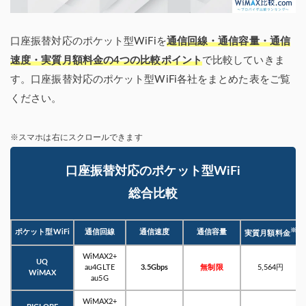
口座振替対応のポケット型WiFiを
通信回線・通信容量・通信
速度・実質月額料金の4つの比較ポイント
で比較していきま
す。口座振替対応のポケット型WiFi各社をまとめた表をご覧
ください。
※スマホは右にスクロールできます
口座振替対応のポケット型WiFi
総合比較
※
ポケット型WiFi
通信回線
通信速度
通信容量
実質月額料金
WiMAX2+
UQ
au4GLTE
3.5Gbps
無制限
5,564円
WiMAX
au5G
WiMAX2+