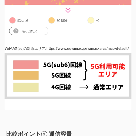
WiMAX(au)の対応エリア:https://www.uqwimax.jp/wimax/area/map/default/
比較ポイント② 通信容量