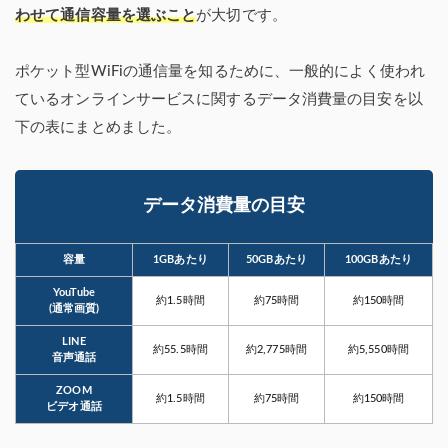
わせて通信容量を選ぶこと
が大切です。
ポケット型WiFiの通信量を知るために、一般的によく使われ
ているオンラインサービスに関するデータ消費量の目安を以
下の表にまとめました。
データ消費量の目安
容量
1GBあたり
50GBあたり
100GBあたり
YouTube
約1.5時間
約75時間
約150時間
(通常画質)
LINE
約55.5時間
約2,775時間
約5,550時間
音声通話
ZOOM
約1.5時間
約75時間
約150時間
ビデオ通話