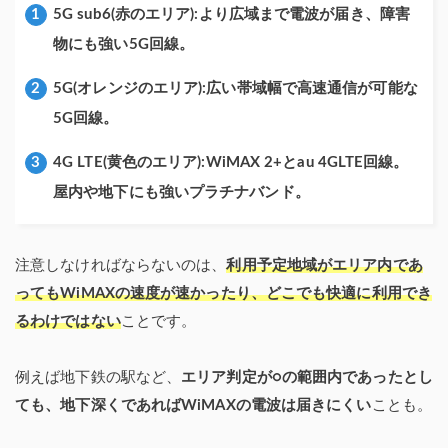
5G sub6(赤のエリア)
:より広域まで電波が届き、障害
物にも強い5G回線。
5G(オレンジのエリア)
:広い帯域幅で高速通信が可能な
5G回線。
4G LTE(黄色のエリア)
:WiMAX 2+とau 4GLTE回線。
屋内や地下にも強いプラチナバンド。
注意しなければならないのは、
利用予定地域がエリア内であ
ってもWiMAXの速度が速かったり、どこでも快適に利用でき
るわけではない
ことです。
例えば地下鉄の駅など、
エリア判定が○の範囲内であったとし
ても、地下深くであればWiMAXの電波は届きにくい
ことも。