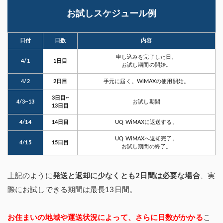
お試しスケジュール例
日付
日数
内容
申し込みを完了した日。
4/1
1日目
お試し期間の開始。
4/2
2日目
手元に届く。WiMAXの使用開始。
3日目~
4/3~13
お試し期間
13日目
4/14
14日目
UQ WiMAXに返送する。
UQ WiMAXへ返却完了。
4/15
15日目
お試し期間の終了。
上記のように
発送と返却に少なくとも2日間は必要な場合
、実
際にお試しできる期間は最長13日間。
お住まいの地域や運送状況によって、さらに日数がかかる
こ