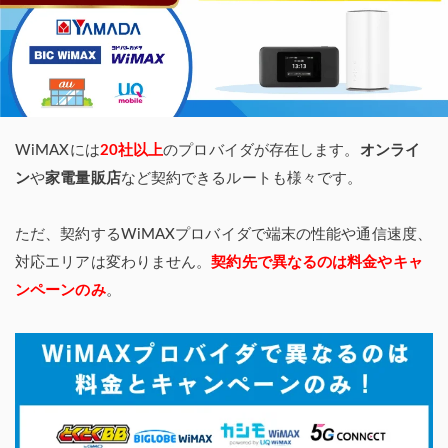
WiMAXには
20社以上
のプロバイダが存在します。
オンライ
ン
や
家電量販店
など契約できるルートも様々です。
ただ、契約するWiMAXプロバイダで端末の性能や通信速度、
対応エリアは変わりません。
契約先で異なるのは料金やキャ
ンペーンのみ
。