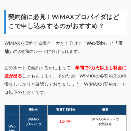
契約前に必見！WiMAXプロバイダはど
こで申し込みするのがおすすめ？
WiMAXを契約する場合、大きく分けて
「Web契約」
と
「店
舗」
の2種類のルートに分けられます。
どのルートで契約するかによって、
年間で2万円以上も料金に
差が出る
こともあります。そのため、WiMAXの各契約先の特
徴をしっかりと確認しておきましょう。WiMAXの契約ルート
は以下のとおりです。
契約先
実質月額料金
概要
WiMAX
WiMAXをネットで
3,344円~
プロバイダ
代理販売
Web