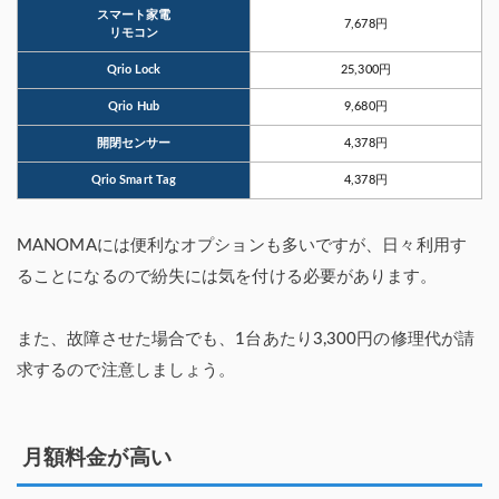
スマート家電
7,678円
リモコン
Qrio Lock
25,300円
Qrio Hub
9,680円
開閉センサー
4,378円
Qrio Smart Tag
4,378円
MANOMAには便利なオプションも多いですが、日々利用す
ることになるので紛失には気を付ける必要があります。
また、故障させた場合でも、1台あたり3,300円の修理代が請
求するので注意しましょう。
月額料金が高い