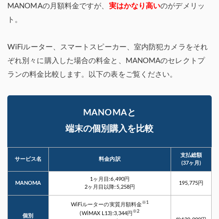
MANOMAの月額料金ですが、
実はかなり高い
のがデメリッ
ト。
WiFiルーター、スマートスピーカー、室内防犯カメラをそれ
ぞれ別々に購入した場合の料金と、MANOMAのセレクトプ
ランの料金比較します。以下の表をご覧ください。
MANOMAと
端末の個別購入を比較
支払総額
サービス名
料金内訳
(37ヶ月)
1ヶ月目:6,490円
MANOMA
195,775円
2ヶ月目以降:5,258円
※1
WiFiルーターの実質月額料金
※2
(WiMAX L13):3,344円
個別