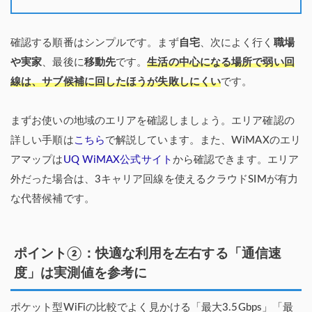
確認する順番はシンプルです。まず
自宅
、次によく行く
職場
や実家
、最後に
移動先
です。
生活の中心になる場所で弱い回
線は、サブ候補に回したほうが失敗しにくい
です。
まずお使いの地域のエリアを確認しましょう。エリア確認の
詳しい手順は
こちら
で解説しています。また、WiMAXのエリ
アマップは
UQ WiMAX公式サイト
から確認できます。エリア
外だった場合は、3キャリア回線を使えるクラウドSIMが有力
な代替候補です。
ポイント②：快適な利用を左右する「通信速
度」は実測値を参考に
ポケット型WiFiの比較でよく見かける「最大3.5Gbps」「最