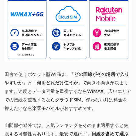
田舎で使うポケット型WiFiは、「
どの回線がその場所で入り
やすいか
」と「
何をどれだけ使うか
」で向き不向きが決まり
ます。速度とデータ容量を重視するなら
WiMAX
、広いエリア
での接続を重視するなら
クラウドSIM
、使わない月は料金を
抑えたいなら
楽天モバイル
がおすすめです。
山間部や郊外では、人気ランキングをそのまま適用すると失
敗する可能性もあります。最安で選ばず、
回線を含めて選ぶ