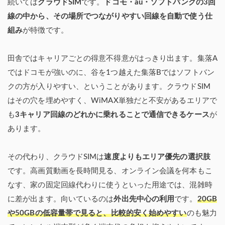
続いては
クラウドSIM
です。
ドコモ・au・ソフトバンクの3回
線の中から、その場所でつながりやすい回線を自動で使う仕
組み
が特徴です。
田舎ではキャリアごとの得意不得意がはっきり出ます。集落A
ではドコモが強いのに、谷を1つ越えた集落Bではソフトバン
クの方が入りやすい、ということがあります。クラウドSIM
はその穴を埋めやすく、WiMAX単独だと不安があるエリアで
も
3キャリア回線のどれかに乗れることで通信できるケース
が
あります。
その代わり、クラウドSIMは
速度よりもエリア優先の選択肢
です。高画質動画を長時間見る、オンライン会議を何本もこ
なす、家の固定回線代わりに使うといった用途では、混雑時
に差が出ます。向いているのは
外出先中心の利用
です。
20GB
や50GBの低容量帯で見ると、比較的安く始めやすい
のも魅力