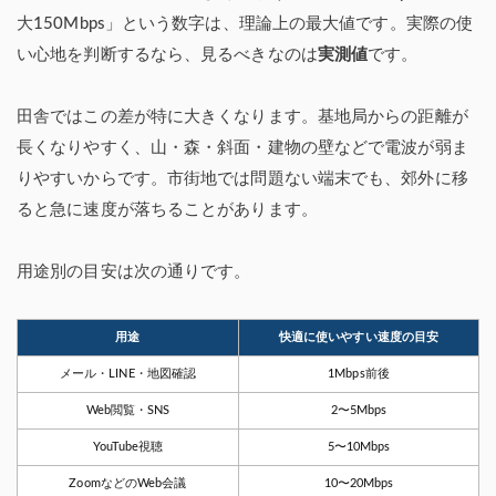
大150Mbps」という数字は、理論上の最大値です。実際の使
い心地を判断するなら、見るべきなのは
実測値
です。
田舎ではこの差が特に大きくなります。基地局からの距離が
長くなりやすく、山・森・斜面・建物の壁などで電波が弱ま
りやすいからです。市街地では問題ない端末でも、郊外に移
ると急に速度が落ちることがあります。
用途別の目安は次の通りです。
用途
快適に使いやすい速度の目安
メール・LINE・地図確認
1Mbps前後
Web閲覧・SNS
2〜5Mbps
YouTube視聴
5〜10Mbps
ZoomなどのWeb会議
10〜20Mbps