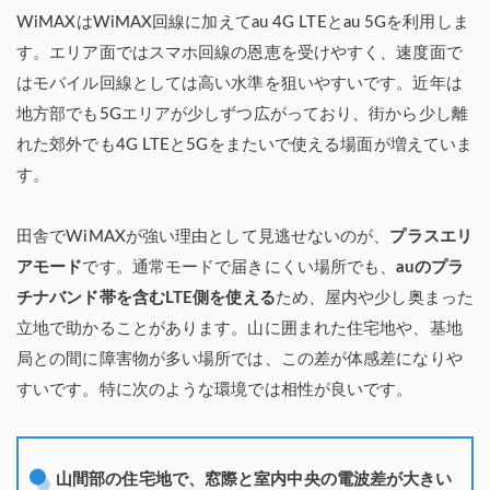
WiMAXはWiMAX回線に加えてau 4G LTEとau 5Gを利用しま
す。エリア面ではスマホ回線の恩恵を受けやすく、速度面で
はモバイル回線としては高い水準を狙いやすいです。近年は
地方部でも5Gエリアが少しずつ広がっており、街から少し離
れた郊外でも4G LTEと5Gをまたいで使える場面が増えていま
す。
田舎でWiMAXが強い理由として見逃せないのが、
プラスエリ
アモード
です。通常モードで届きにくい場所でも、
auのプラ
チナバンド帯を含むLTE側を使える
ため、屋内や少し奥まった
立地で助かることがあります。山に囲まれた住宅地や、基地
局との間に障害物が多い場所では、この差が体感差になりや
すいです。特に次のような環境では相性が良いです。
山間部の住宅地で、窓際と室内中央の電波差が大きい