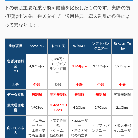
下の表は主要な乗り換え候補を比較したものです。実際の負
担額は申込先、住居タイプ、適用特典、端末割引の条件によ
って異なります。
ソフトバン
Rakuten Tu
比較項目
home 5G
ドコモ光
WiMAX
クエアー
rbo
5,720円〜
実質月額料
（1ギガプ
金
4,974円〜
3,344円〜
3,462円〜
4,913円〜
ラン・戸建
※1
て）
工事
不要
必要
不要
不要
不要
データ容量
無制限
基本無制限
無制限
無制限
実質無制限
最大通信速
1Gbps〜10
4.9Gbps
4.2Gbps
2.7Gbps
2.1Gbps
度
Gbps
・ドコモユ
・安定性重
・auユーザ
ーザー
視
ー
・ソフトバ
・楽天モバ
向いている
・工事不要
・ゲーム、
・料金と性
ンクユーザ
イルユーザ
人
で高速通信
動画投稿、
能の両立を
ー
ー