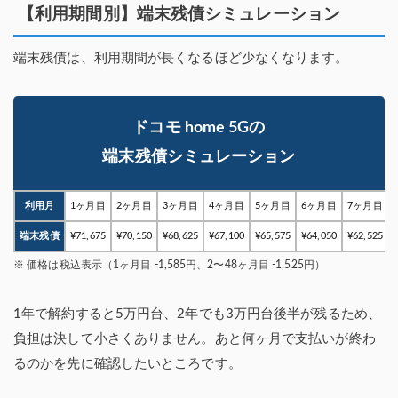
【利用期間別】端末残債シミュレーション
端末残債は、利用期間が長くなるほど少なくなります。
ドコモ home 5Gの
端末残債シミュレーション
利用月
1ヶ月目
2ヶ月目
3ヶ月目
4ヶ月目
5ヶ月目
6ヶ月目
7ヶ月目
端末残債
¥71,675
¥70,150
¥68,625
¥67,100
¥65,575
¥64,050
¥62,525
※ 価格は税込表示（1ヶ月目 -1,585円、2〜48ヶ月目 -1,525円）
1年で解約すると5万円台、2年でも3万円台後半が残るため、
負担は決して小さくありません。あと何ヶ月で支払いが終わ
るのかを先に確認したいところです。