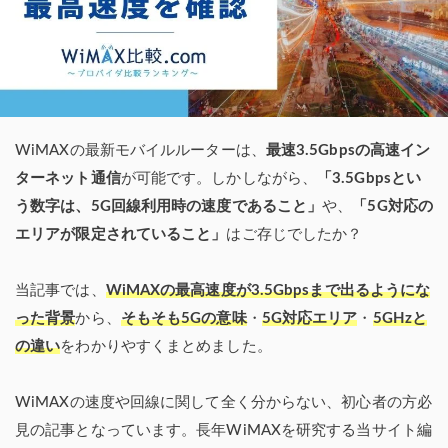
WiMAXの最新モバイルルーターは、
最速3.5Gbpsの高速イン
ターネット通信
が可能です。しかしながら、
「3.5Gbpsとい
う数字は、5G回線利用時の速度であること」
や、
「5G対応の
エリアが限定されていること」
はご存じでしたか？
当記事では、
WiMAXの最高速度が3.5Gbpsまで出るようにな
った背景
から、
そもそも5Gの意味
・
5G対応エリア
・
5GHzと
の違い
をわかりやすくまとめました。
WiMAXの速度や回線に関して全く分からない、初心者の方必
見の記事となっています。長年WiMAXを研究する当サイト編