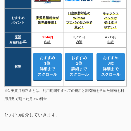
口座振替対応の
キャッシュ
おすすめ
実質月額料金が
WiMAX
バックが
ポイント
業界最安値！
プロバイダの中
で
受け取り
最安！
やすい！
実質
3,344円
3,731円
4,212円
※1
内訳
内訳
内訳
月額料金
おすすめ
おすすめ
おすすめ
1位
2位
3位
解説
詳細まで
詳細まで
詳細まで
スクロール
スクロール
スクロール
※1 実質月額料金とは、利用期間中すべての費用と割引額を含めた総額を利
用月数で割った月々の料金
1つずつ紹介していきます。