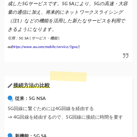
成した5Gサービスです。5G SAにより、5Gの高速・大容
量の通信に加え、将来的にネットワークスライシング
（注1）などの機能を活用した新たなサービスを利用で
きるようになります。
引用：5G SA | サービス・機能 |
au(
https://www.au.com/mobile/service/5gsa/
)
接続方法の比較
従来：5G NSA
5G回線に繋ぐためには4G回線を経由する
→ 4G回線を経由するので、5G回線に接続に時間を要す
新機能：5G SA