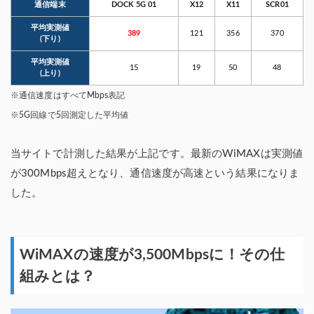
通信端末
DOCK 5G 01
X12
X11
SCR01
平均実測値
389
121
356
370
(下り)
平均実測値
15
19
50
48
(上り)
※通信速度はすべてMbps表記
※5G回線で5回測定した平均値
当サイトで計測した結果が上記です。最新のWiMAXは実測値
が300Mbps超えとなり、通信速度が高速という結果になりま
した。
WiMAXの速度が3,500Mbpsに！その仕
組みとは？