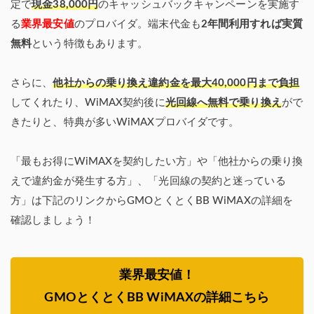
定で
現金38,000円
のキャッシュバックキャンペーンを実施す
る
業界最安値
のプロバイダ。端末代金も
2年間利用すれば実質
無料
という特徴もあります。
さらに、
他社からの乗り換え違約金を最大40,000円まで負担
してくれたり、WiMAX契約後に
光回線へ無料で乗り換え
がで
きたりと、特典が多いWiMAXプロバイダです。
「最もお得にWiMAXを契約したい方」や「他社からの乗り換
えで違約金が発生する方」、「光回線の契約と迷っている
方」は下記のリンクからGMOとくとくBB WiMAXの詳細を
確認しましょう！
業界最安値！
GMOとくとくBB WiMAXの詳細こちら